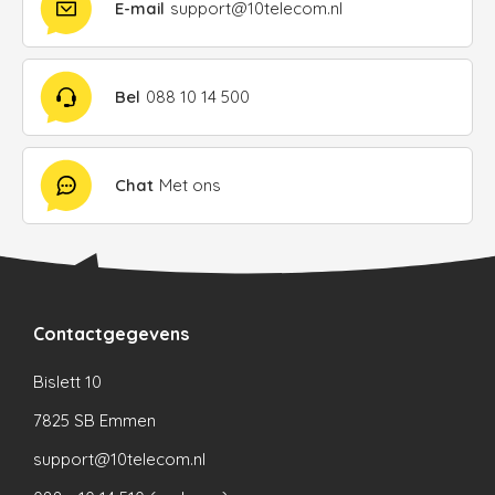
E-mail
support@10telecom.nl
Bel
088 10 14 500
Chat
Met ons
Contactgegevens
Bislett 10
7825 SB Emmen
support@10telecom.nl