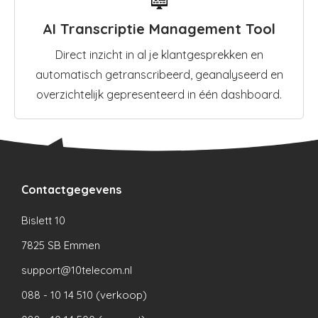
AI Transcriptie Management Tool
Direct inzicht in al je klantgesprekken en
automatisch getranscribeerd, geanalyseerd en
overzichtelijk gepresenteerd in één dashboard.
Contactgegevens
Bislett 10
7825 SB Emmen
support@10telecom.nl
088 - 10 14 510 (verkoop)