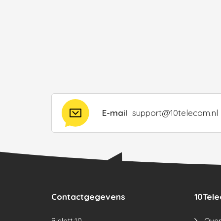
E-mail
support@10telecom.nl
Contactgegevens
10Tel
Bislett 10
Over