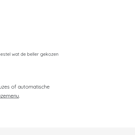
stel wat de beller gekozen
uzes of automatische
uzemenu
.