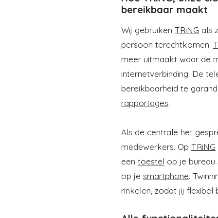
bereikbaar maakt
Wij gebruiken
TRiNG
als 
persoon terechtkomen.
T
meer uitmaakt waar de m
internetverbinding. De te
bereikbaarheid te garand
rapportages
.
Als de centrale het gesp
medewerkers. Op
TRiNG
een
toestel
op je bureau s
op je
smartphone
. Twinn
rinkelen, zodat jij flexib