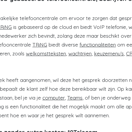
zakelijke telefooncentrale om ervoor te zorgen dat gespre
RiNG
is gebaseerd op de cloud en biedt VoIP telefonie, w
edewerker zich bevindt, zolang deze maar beschikt ov
lefooncentrale
TRiNG
biedt diverse
functionaliteiten
om ee
eren, zoals
welkomstteksten
,
wachtrijen
,
keuzemenu’s
,
CR
rek heeft aangenomen, wil deze het gesprek doorzetten 
bepaalt de klant zelf hoe deze bereikbaar wilt zijn. Op k
taan, bel je via je
computer
,
Teams
, of ben je onderweg
ing is een functionaliteit die het mogelijk maakt om alle ap
el bent hoe en waar je het gesprek wilt aannemen.