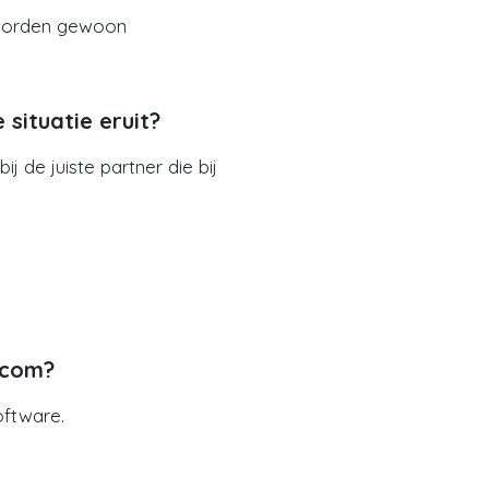
n worden gewoon
situatie eruit?
 de juiste partner die bij
ecom?
oftware.