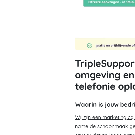
TripleSupport
omgeving en 
telefonie opl
Waarin is jouw bedri
Wij zijn een marketing cq
name de schoonmaak gere