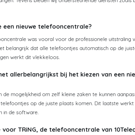
angen. Tevens bieden wij ondersteunende diensten zoals ba
e een nieuwe telefooncentrale?
ncentrale was vooral voor de professionele uitstraling v
et belangrijk dat alle telefoontjes automatisch op de juis
gen werkt dit vlekkeloos.
het allerbelangrijkst bij het kiezen van een n
n de mogelijkheid om zelf kleine zaken te kunnen aanpass
 telefoontjes op de juiste plaats komen. Dit laatste werk
en in de software.
 voor TRiNG, de telefooncentrale van 10Tel