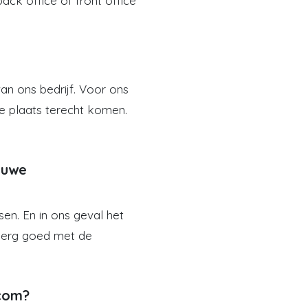
ck office of front office
an ons bedrijf. Voor ons
te plaats terecht komen.
ieuwe
en. En in ons geval het
t erg goed met de
ecom?