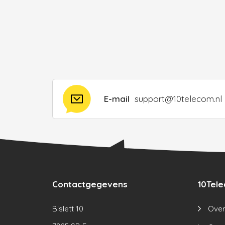
E-mail
support@10telecom.nl
Contactgegevens
10Tel
Bislett 10
Over