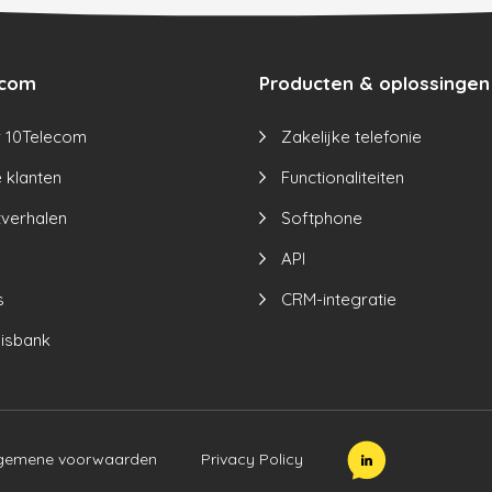
ecom
Producten & oplossingen
 10Telecom
Zakelijke telefonie
 klanten
Functionaliteiten
tverhalen
Softphone
API
s
CRM-integratie
isbank
gemene voorwaarden
Privacy Policy