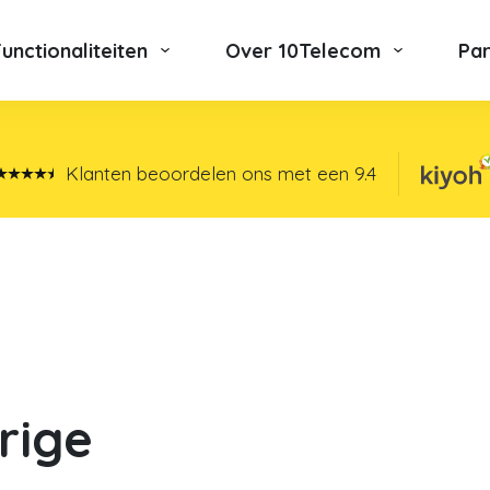
Functionaliteiten
Over 10Telecom
Pa
Klanten beoordelen ons met een
9.4
rige