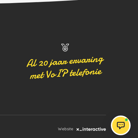
Al 20 jaar ervaring
met VoIP telefonie
Website