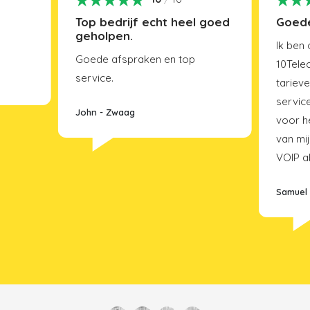
n
Top bedrijf echt heel goed
Goede
geholpen.
Ik ben
Goede afspraken en top
10Tele
service.
tarieve
servic
John
-
Zwaag
voor h
van mi
VOIP a
Samuel