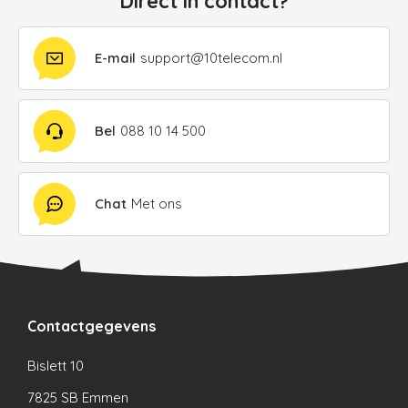
Direct in contact?
E-mail
support@10telecom.nl
Bel
088 10 14 500
Chat
Met ons
Contactgegevens
Bislett 10
7825 SB Emmen