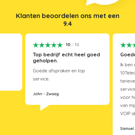
Klanten beoordelen ons met een
9.4
10
/
10
n
Top bedrijf echt heel goed
Goede
geholpen.
Ik ben
Goede afspraken en top
10Tele
service.
tarieve
servic
John
-
Zwaag
voor h
van mi
VOIP a
Samuel