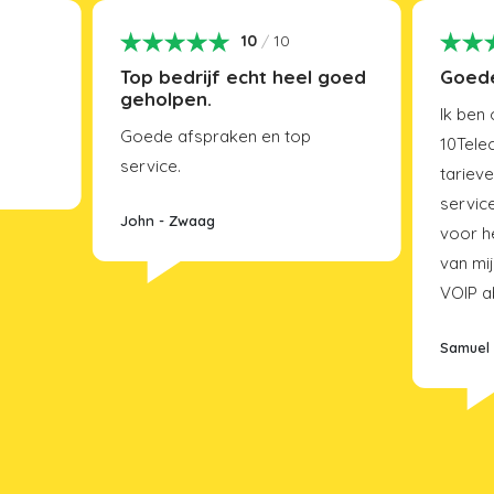
10
/
10
n
Top bedrijf echt heel goed
Goede
geholpen.
Ik ben
Goede afspraken en top
10Tele
service.
tarieve
servic
John
-
Zwaag
voor h
van mi
VOIP a
Samuel